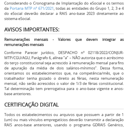
Considerando o Cronograma de Implantação do eSocial e os termos
da
Portaria MTP nº 671/2021
, todas as entidades do Grupo 1, 2, 3 e 4
do eSocial deverão declarar a RAIS ano-base 2023 diretamente ao
sistema eSocial.
AVISOS IMPORTANTES:
Remunerações mensais - Valores que devem integrar as
remunerações mensais
Conforme Parecer jurídico, DESPACHO nº 02118/2022/CONJUR-
MTP/CGU/AGU, Parágrafo 6, alínea “a” – NÃO autoriza que o acréscimo
do terço constitucional seja acrescido à remuneração mensal para fins
de apuração da média de dois salários-mínimos”. Dessa forma,
orientamos os estabelecimentos que, na competência/mês, que o
trabalhador tenha gozado o direito as férias, nesta remuneração
mensal, não serão acrescidos o valor de 1/3 de férias constitucional.
Tal determinação tem prerrogativa para o ano-base vigente e anos-
base anteriores.
CERTIFICAÇÃO DIGITAL
Todos os estabelecimentos ou arquivos que possuem a partir de 1
(um) ou mais vínculos empregatícios deverão transmitir a declaração
RAIS anos-base anteriores, usando o programa GDRAIS Genérico,