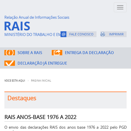
Toggl
naviga
Relação Anual de Informações Sociais
RAIS
MINISTÉRIO DO TRABALHO E EMPREGO
FALE CONOSCO
IMPRIMIR
SOBRE A RAIS
ENTREGA DA DECLARAÇÃO
DECLARAÇÃO JÁ ENTREGUE
VOCÊ ESTÁ AQUI
PÁGINA INICIAL
Destaques
RAIS ANOS-BASE 1976 A 2022
O envio das declarações RAIS dos anos base 1976 a 2022 pelo PGD