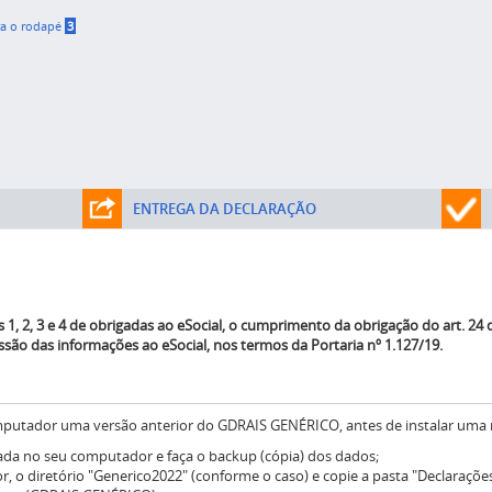
ra o rodapé
3
ENTREGA DA DECLARAÇÃO
, 2, 3 e 4 de obrigadas ao eSocial, o cumprimento da obrigação do art. 24
são das informações ao eSocial, nos termos da Portaria nº 1.127/19.
putador uma versão anterior do GDRAIS GENÉRICO, antes de instalar uma no
lada no seu computador e faça o backup (cópia) dos dados;
, o diretório "Generico2022" (conforme o caso) e copie a pasta "Declarações