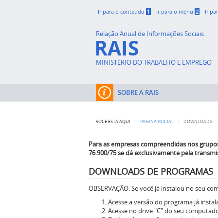
Ir para o conteúdo
1
Ir para o menu
2
Ir pa
Relação Anual de Informações Sociais
RAIS
MINISTÉRIO DO TRABALHO E EMPREGO
SOBRE A RAIS
VOCÊ ESTÁ AQUI
PÁGINA INICIAL
DOWNLOADS
Para as empresas compreendidas nos grupos 1
76.900/75 se dá exclusivamente pela transmis
DOWNLOADS DE PROGRAMAS
OBSERVAÇÃO: Se você já instalou no seu com
Acesse a versão do programa já insta
Acesse no drive "C" do seu computador