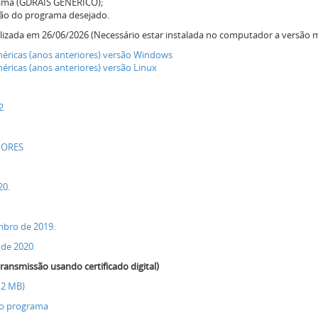
grama (GDRAIS GENÉRICO);
são do programa desejado.
lizada em 26/06/2026 (Necessário estar instalada no computador a versão m
éricas (anos anteriores) versão Windows
ricas (anos anteriores) versão Linux
2
IORES
20.
mbro de 2019.
 de 2020.
ransmissão usando certificado digital)
.2 MB)
 do programa