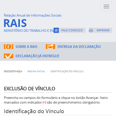
Toggl
naviga
Relação Anual de Informações Sociais
RAIS
MINISTÉRIO DO TRABALHO E EMPREGO
FALE CONOSCO
IMPRIMIR
SOBRE A RAIS
ENTREGA DA DECLARAÇÃO
DECLARAÇÃO JÁ ENTREGUE
VOCÊ ESTÁ AQUI
PÁGINA INICIAL
IDENTIFICAÇÃO DO VÍNCULO
EXCLUSÃO DE VÍNCULO
Preencha os campos do formulário e clique no botão Avançar. Itens
marcados com indicador (
•
) são de preenchimento obrigatório.
Identificação do Vínculo